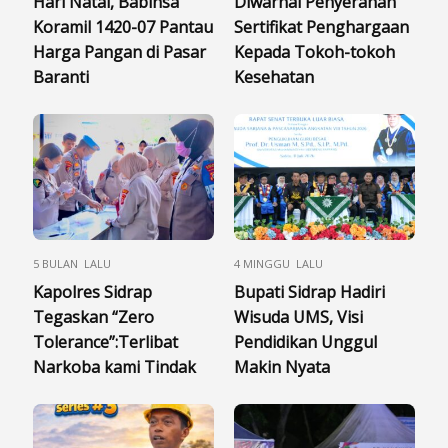
Hari Natal, Babinsa
Diwarnai Penyerahan
Koramil 1420-07 Pantau
Sertifikat Penghargaan
Harga Pangan di Pasar
Kepada Tokoh-tokoh
Baranti
Kesehatan
5 BULAN LALU
4 MINGGU LALU
Kapolres Sidrap
Bupati Sidrap Hadiri
Tegaskan “Zero
Wisuda UMS, Visi
Tolerance”:Terlibat
Pendidikan Unggul
Narkoba kami Tindak
Makin Nyata