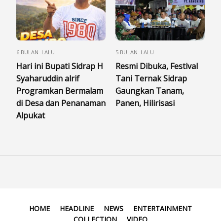
6 BULAN LALU
5 BULAN LALU
Hari ini Bupati Sidrap H
Resmi Dibuka, Festival
Syaharuddin alrif
Tani Ternak Sidrap
Programkan Bermalam
Gaungkan Tanam,
di Desa dan Penanaman
Panen, Hilirisasi
Alpukat
HOME
HEADLINE
NEWS
ENTERTAINMENT
COLLECTION
VIDEO