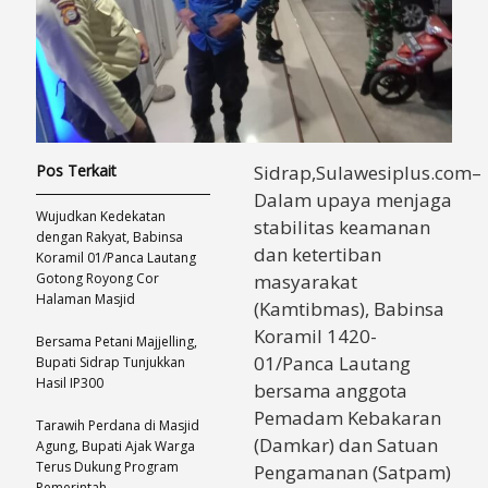
Pos Terkait
Sidrap,Sulawesiplus.com–
Dalam upaya menjaga
​Wujudkan Kedekatan
stabilitas keamanan
dengan Rakyat, Babinsa
dan ketertiban
Koramil 01/Panca Lautang
Gotong Royong Cor
masyarakat
Halaman Masjid
(Kamtibmas), Babinsa
Koramil 1420-
Bersama Petani Majjelling,
01/Panca Lautang
Bupati Sidrap Tunjukkan
Hasil IP300
bersama anggota
Pemadam Kebakaran
Tarawih Perdana di Masjid
(Damkar) dan Satuan
Agung, Bupati Ajak Warga
Terus Dukung Program
Pengamanan (Satpam)
Pemerintah