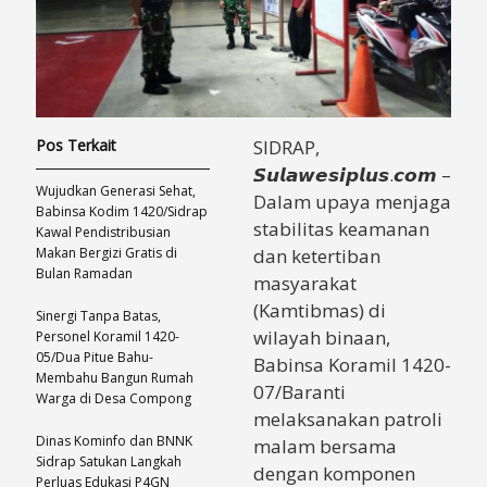
Pos Terkait
​SIDRAP,
𝙎𝙪𝙡𝙖𝙬𝙚𝙨𝙞𝙥𝙡𝙪𝙨.𝙘𝙤𝙢 –
Wujudkan Generasi Sehat,
Dalam upaya menjaga
Babinsa Kodim 1420/Sidrap
stabilitas keamanan
Kawal Pendistribusian
Makan Bergizi Gratis di
dan ketertiban
Bulan Ramadan
masyarakat
(Kamtibmas) di
Sinergi Tanpa Batas,
wilayah binaan,
Personel Koramil 1420-
05/Dua Pitue Bahu-
Babinsa Koramil 1420-
Membahu Bangun Rumah
07/Baranti
Warga di Desa Compong
melaksanakan patroli
Dinas Kominfo dan BNNK
malam bersama
Sidrap Satukan Langkah
dengan komponen
Perluas Edukasi P4GN