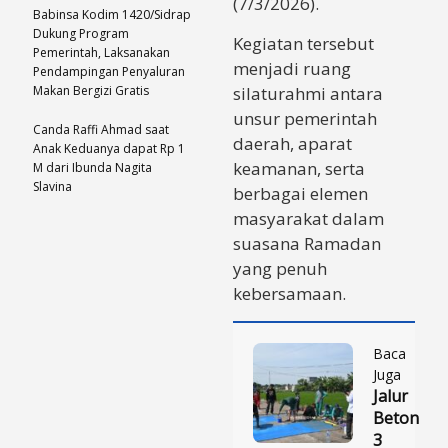
(7/3/2026).
Babinsa Kodim 1420/Sidrap
Dukung Program
Kegiatan tersebut
Pemerintah, Laksanakan
menjadi ruang
Pendampingan Penyaluran
Makan Bergizi Gratis
silaturahmi antara
unsur pemerintah
Canda Raffi Ahmad saat
daerah, aparat
Anak Keduanya dapat Rp 1
keamanan, serta
M dari Ibunda Nagita
Slavina
berbagai elemen
masyarakat dalam
suasana Ramadan
yang penuh
kebersamaan.
Baca
Juga
Jalur
Beton
3