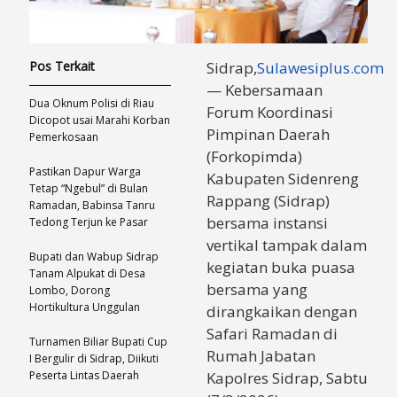
Pos Terkait
Sidrap,
Sulawesiplus.com
— Kebersamaan
Dua Oknum Polisi di Riau
Forum Koordinasi
Dicopot usai Marahi Korban
Pimpinan Daerah
Pemerkosaan
(Forkopimda)
Pastikan Dapur Warga
Kabupaten Sidenreng
Tetap “Ngebul” di Bulan
Rappang (Sidrap)
Ramadan, Babinsa Tanru
bersama instansi
Tedong Terjun ke Pasar
vertikal tampak dalam
Bupati dan Wabup Sidrap
kegiatan buka puasa
Tanam Alpukat di Desa
bersama yang
Lombo, Dorong
Hortikultura Unggulan
dirangkaikan dengan
Safari Ramadan di
Turnamen Biliar Bupati Cup
Rumah Jabatan
I Bergulir di Sidrap, Diikuti
Peserta Lintas Daerah
Kapolres Sidrap, Sabtu