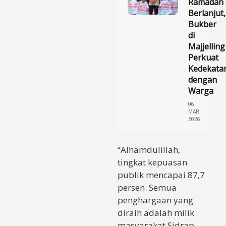
Ramadan
Berlanjut,
Bukber
di
Majjelling
Perkuat
Kedekata
dengan
Warga
06
MAR
2026
“Alhamdulillah,
tingkat kepuasan
publik mencapai 87,7
persen. Semua
penghargaan yang
diraih adalah milik
masyarakat Sidrap.