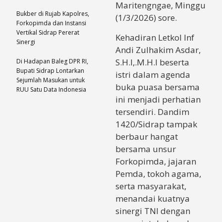
Maritengngae, Minggu
Bukber di Rujab Kapolres,
(1/3/2026) sore.
Forkopimda dan Instansi
Vertikal Sidrap Pererat
Kehadiran Letkol Inf
Sinergi
Andi Zulhakim Asdar,
S.H.I,.M.H.I beserta
Di Hadapan Baleg DPR RI,
Bupati Sidrap Lontarkan
istri dalam agenda
Sejumlah Masukan untuk
buka puasa bersama
RUU Satu Data Indonesia
ini menjadi perhatian
tersendiri. Dandim
1420/Sidrap tampak
berbaur hangat
bersama unsur
Forkopimda, jajaran
Pemda, tokoh agama,
serta masyarakat,
menandai kuatnya
sinergi TNI dengan