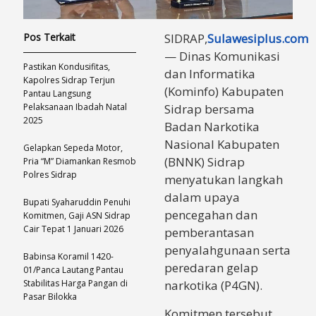
Pos Terkait
SIDRAP,
Sulawesiplus.com
— Dinas Komunikasi
Pastikan Kondusifitas,
dan Informatika
Kapolres Sidrap Terjun
(Kominfo) Kabupaten
Pantau Langsung
Pelaksanaan Ibadah Natal
Sidrap bersama
2025
Badan Narkotika
Nasional Kabupaten
Gelapkan Sepeda Motor,
(BNNK) Sidrap
Pria “M” Diamankan Resmob
Polres Sidrap
menyatukan langkah
dalam upaya
Bupati Syaharuddin Penuhi
pencegahan dan
Komitmen, Gaji ASN Sidrap
Cair Tepat 1 Januari 2026
pemberantasan
penyalahgunaan serta
Babinsa Koramil 1420-
peredaran gelap
01/Panca Lautang Pantau
Stabilitas Harga Pangan di
narkotika (P4GN).
Pasar Bilokka
Komitmen tersebut