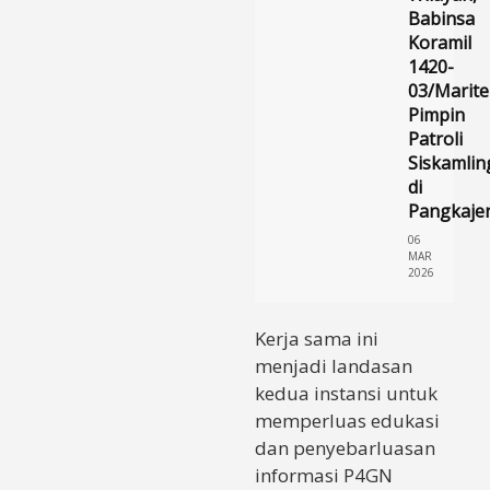
Babinsa
Koramil
1420-
03/Marit
Pimpin
Patroli
Siskamlin
di
Pangkaje
06
MAR
2026
Kerja sama ini
menjadi landasan
kedua instansi untuk
memperluas edukasi
dan penyebarluasan
informasi P4GN