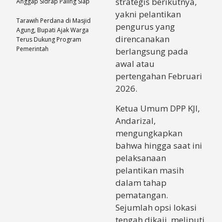
strategis berikutnya,
Anggap Sidrap Paling Siap
yakni pelantikan
Tarawih Perdana di Masjid
pengurus yang
Agung, Bupati Ajak Warga
direncanakan
Terus Dukung Program
Pemerintah
berlangsung pada
awal atau
pertengahan Februari
2026.
Ketua Umum DPP KJI,
Andarizal,
mengungkapkan
bahwa hingga saat ini
pelaksanaan
pelantikan masih
dalam tahap
pematangan.
Sejumlah opsi lokasi
tengah dikaji, meliputi