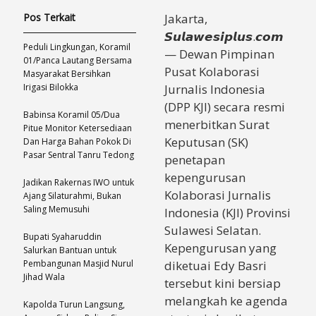
Pos Terkait
Jakarta,
𝙎𝙪𝙡𝙖𝙬𝙚𝙨𝙞𝙥𝙡𝙪𝙨.𝙘𝙤𝙢
Peduli Lingkungan, Koramil
— Dewan Pimpinan
01/Panca Lautang Bersama
Pusat Kolaborasi
Masyarakat Bersihkan
Irigasi Bilokka
Jurnalis Indonesia
(DPP KJI) secara resmi
Babinsa Koramil 05/Dua
menerbitkan Surat
Pitue Monitor Ketersediaan
Keputusan (SK)
Dan Harga Bahan Pokok Di
Pasar Sentral Tanru Tedong
penetapan
kepengurusan
Jadikan Rakernas IWO untuk
Kolaborasi Jurnalis
Ajang Silaturahmi, Bukan
Saling Memusuhi
Indonesia (KJI) Provinsi
Sulawesi Selatan.
Bupati Syaharuddin
Kepengurusan yang
Salurkan Bantuan untuk
Pembangunan Masjid Nurul
diketuai Edy Basri
Jihad Wala
tersebut kini bersiap
melangkah ke agenda
Kapolda Turun Langsung,