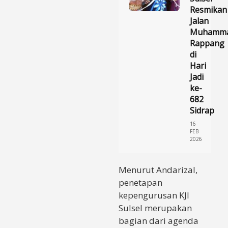
Resmikan
Jalan
Muhamma
Rappang
di
Hari
Jadi
ke-
682
Sidrap
16
FEB
2026
Menurut Andarizal,
penetapan
kepengurusan KJI
Sulsel merupakan
bagian dari agenda