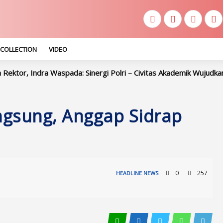
COLLECTION
VIDEO
spada: Sinergi Polri – Civitas Akademik Wujudkan Sidrap Aman
ngsung, Anggap Sidrap
0
257
HEADLINE
NEWS