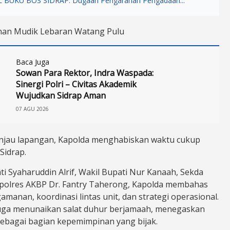
 BUKU BOS SIDRAP: Dugaan Pengarahan Pengadaan...
an Mudik Lebaran Watang Pulu
Baca Juga
Sowan Para Rektor, Indra Waspada:
Sinergi Polri – Civitas Akademik
Wujudkan Sidrap Aman
07 AGU 2026
njau lapangan, Kapolda menghabiskan waktu cukup
 Sidrap.
i Syaharuddin Alrif, Wakil Bupati Nur Kanaah, Sekda
apolres AKBP Dr. Fantry Taherong, Kapolda membahas
manan, koordinasi lintas unit, dan strategi operasional.
ga menunaikan salat duhur berjamaah, menegaskan
l sebagai bagian kepemimpinan yang bijak.