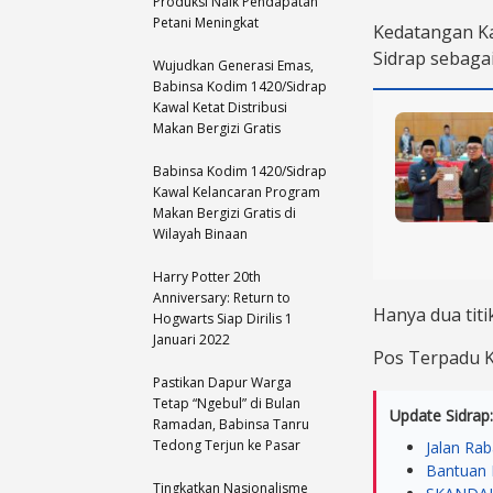
Produksi Naik Pendapatan
Petani Meningkat
Kedatangan Ka
Sidrap sebagai 
Wujudkan Generasi Emas,
Babinsa Kodim 1420/Sidrap
Kawal Ketat Distribusi
Makan Bergizi Gratis
Babinsa Kodim 1420/Sidrap
Kawal Kelancaran Program
Makan Bergizi Gratis di
Wilayah Binaan
Harry Potter 20th
Anniversary: Return to
Hanya dua tit
Hogwarts Siap Dirilis 1
Januari 2022
Pos Terpadu 
Pastikan Dapur Warga
Tetap “Ngebul” di Bulan
Update Sidrap:
Ramadan, Babinsa Tanru
Tedong Terjun ke Pasar
Jalan Rab
Bantuan 
Tingkatkan Nasionalisme