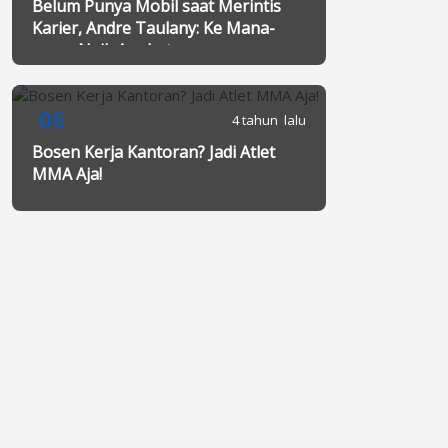
Belum Punya Mobil saat Merintis
Karier, Andre Taulany: Ke Mana-
mana Naik Angkot
06
4 tahun lalu
Bosen Kerja Kantoran? Jadi Atlet
MMA Aja!