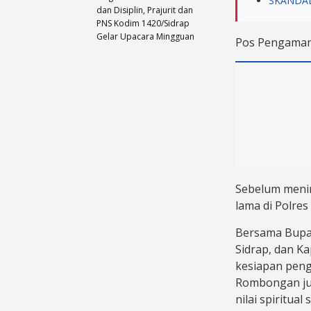
SKANDAL
dan Disiplin, Prajurit dan
PNS Kodim 1420/Sidrap
Gelar Upacara Mingguan
Pos Pengaman
Sebelum meni
lama di Polres
Bersama Bupat
Sidrap, dan K
kesiapan penga
Rombongan ju
nilai spiritua