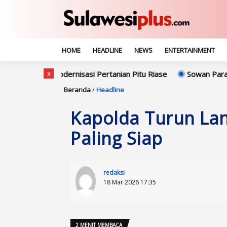
HOME
HEADLINE
NEWS
ENTERTAINMENT
x
dernisasi Pertanian Pitu Riase
Sowan Para Rektor, Indra Wa
Beranda
/
Headline
Kapolda Turun La
Paling Siap
redaksi
18 Mar 2026 17:35
2 MENIT MEMBACA