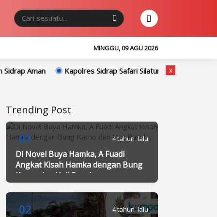
MINGGU, 09 AGU 2026
x
Kapolres Sidrap Safari Silaturahmi ke Ketua PCNU Sidrap, Teg
Trending Post
01
4 tahun lalu
Di Novel Buya Hamka, A Fuadi
Angkat Kisah Hamka dengan Bung
Karno dan Haji Rasul
02
4 tahun lalu