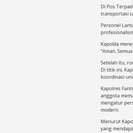
Di Pos Terpad
transportasi 
Personel Lant
profesionalism
Kapolda mene
“Aman. Semua 
Setelah itu, 
Di titik ini, 
koordinasi uni
Kapolres Fant
anggota mema
mengatur pers
modern.
Menurut Kapol
yang mendapat