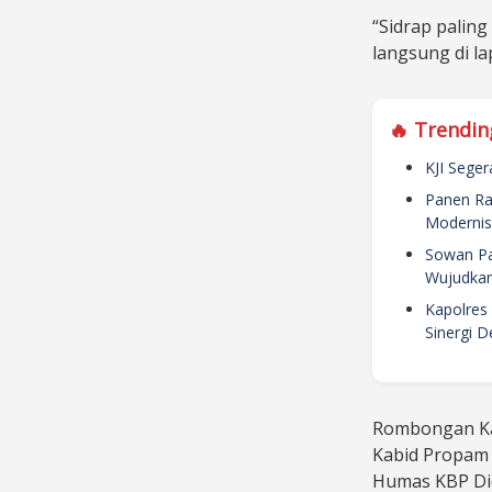
“Sidrap paling
langsung di la
🔥 Trendin
KJI Sege
Panen Ra
Modernisa
Sowan Par
Wujudkan
Kapolres 
Sinergi 
Rombongan Ka
Kabid Propam 
Humas KBP Did