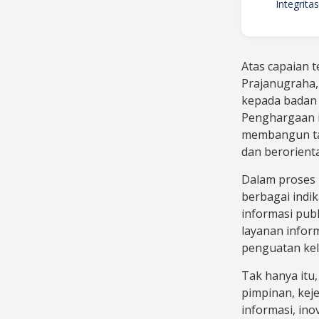
Integrita
Atas capaian 
Prajanugraha,
kepada badan p
Penghargaan i
membangun tat
dan berorienta
Dalam proses p
berbagai indi
informasi pub
layanan infor
penguatan ke
Tak hanya itu,
pimpinan, kej
informasi, ino