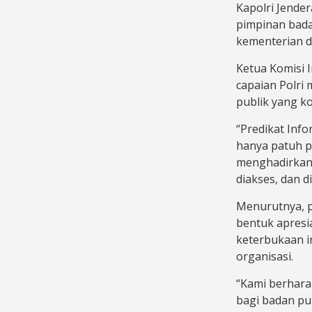
Kapolri Jender
pimpinan bada
kementerian d
Ketua Komisi I
capaian Polri
publik yang ko
“Predikat Info
hanya patuh p
menghadirkan 
diakses, dan 
Menurutnya, 
bentuk apresi
keterbukaan in
organisasi.
“Kami berharap
bagi badan pu