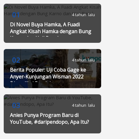
01
4 tahun lalu
Di Novel Buya Hamka, A Fuadi
Angkat Kisah Hamka dengan Bung
Karno dan Haji Rasul
02
4 tahun lalu
Berita Populer: Uji Coba Gage ke
Anyer-Kunjungan Wisman 2022
Diprediksi Rendah
03
4 tahun lalu
Anies Punya Program Baru di
YouTube, #daripendopo, Apa Itu?