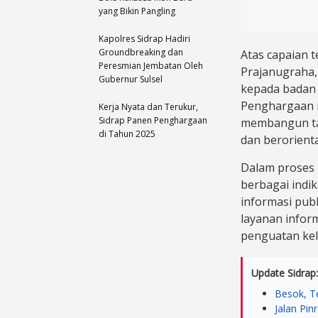
yang Bikin Pangling
Kapolres Sidrap Hadiri
Groundbreaking dan
Atas capaian 
Peresmian Jembatan Oleh
Prajanugraha,
Gubernur Sulsel
kepada badan p
Penghargaan i
Kerja Nyata dan Terukur,
Sidrap Panen Penghargaan
membangun tat
di Tahun 2025
dan berorienta
Dalam proses p
berbagai indi
informasi pub
layanan infor
penguatan ke
Update Sidrap:
Besok, Te
Jalan Pin