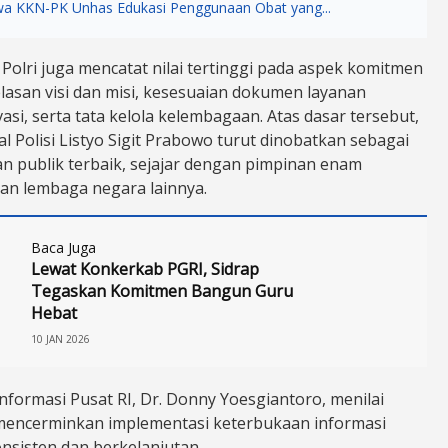
a KKN-PK Unhas Edukasi Penggunaan Obat yang...
 Polri juga mencatat nilai tertinggi pada aspek komitmen
elasan visi dan misi, kesesuaian dokumen layanan
vasi, serta tata kelola kelembagaan. Atas dasar tersebut,
al Polisi Listyo Sigit Prabowo turut dinobatkan sebagai
n publik terbaik, sejajar dengan pimpinan enam
an lembaga negara lainnya.
Baca Juga
Lewat Konkerkab PGRI, Sidrap
Tegaskan Komitmen Bangun Guru
Hebat
10 JAN 2026
nformasi Pusat RI, Dr. Donny Yoesgiantoro, menilai
 mencerminkan implementasi keterbukaan informasi
nsisten dan berkelanjutan.