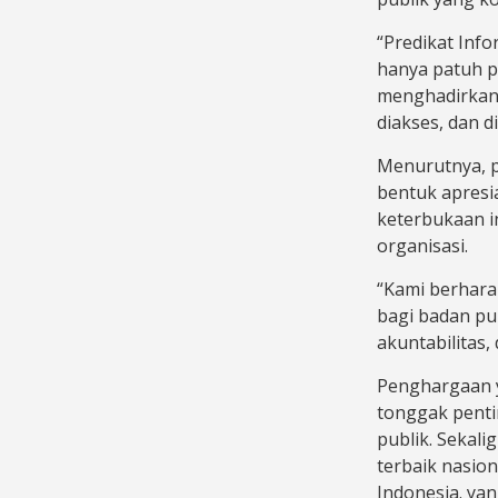
“Predikat Info
hanya patuh p
menghadirkan 
diakses, dan 
Menurutnya, 
bentuk apresi
keterbukaan in
organisasi.
“Kami berharap
bagi badan pu
akuntabilitas,
Penghargaan y
tonggak penti
publik. Sekali
terbaik nasio
Indonesia. ya