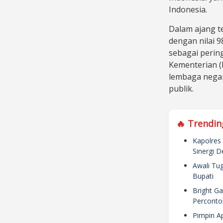
Indonesia.
Dalam ajang te
dengan nilai 
sebagai perin
Kementerian (
lembaga negar
publik.
🔥 Trendin
Kapolres 
Sinergi 
Awali Tu
Bupati
Bright Ga
Perconto
Pimpin A