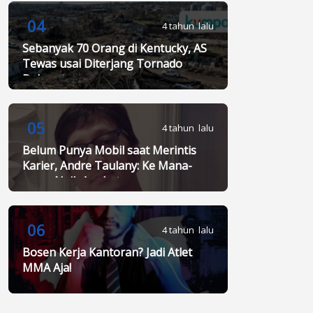
04
4 tahun lalu
Sebanyak 70 Orang di Kentucky, AS
Tewas usai Diterjang Tornado
Dahsyat
05
4 tahun lalu
Belum Punya Mobil saat Merintis
Karier, Andre Taulany: Ke Mana-
mana Naik Angkot
06
4 tahun lalu
Bosen Kerja Kantoran? Jadi Atlet
MMA Aja!