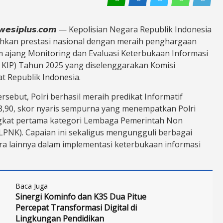
𝙖𝙬𝙚𝙨𝙞𝙥𝙡𝙪𝙨.𝙘𝙤𝙢 — Kepolisian Negara Republik Indonesia
ehkan prestasi nasional dengan meraih penghargaan
am ajang Monitoring dan Evaluasi Keterbukaan Informasi
 KIP) Tahun 2025 yang diselenggarakan Komisi
t Republik Indonesia.
rsebut, Polri berhasil meraih predikat Informatif
98,90, skor nyaris sempurna yang menempatkan Polri
gkat pertama kategori Lembaga Pemerintah Non
LPNK). Capaian ini sekaligus mengungguli berbagai
a lainnya dalam implementasi keterbukaan informasi
Baca Juga
Sinergi Kominfo dan K3S Dua Pitue
Percepat Transformasi Digital di
Lingkungan Pendidikan