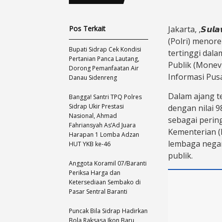
Pos Terkait
Jakarta, ,𝙎𝙪𝙡
(Polri) menor
Bupati Sidrap Cek Kondisi
tertinggi dal
Pertanian Panca Lautang,
Publik (Monev
Dorong Pemanfaatan Air
Informasi Pusa
Danau Sidenreng
Dalam ajang te
Bangga! Santri TPQ Polres
Sidrap Ukir Prestasi
dengan nilai 
Nasional, Ahmad
sebagai perin
Fahriansyah As’Ad Juara
Kementerian (
Harapan 1 Lomba Adzan
lembaga negar
HUT YKB ke-46
publik.
Anggota Koramil 07/Baranti
Periksa Harga dan
Ketersediaan Sembako di
Pasar Sentral Baranti
Puncak Bila Sidrap Hadirkan
Bola Raksasa Ikon Baru