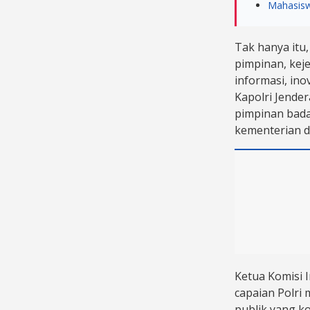
Mahasisw
Tak hanya itu,
pimpinan, kej
informasi, ino
Kapolri Jender
pimpinan bada
kementerian d
Ketua Komisi I
capaian Polri
publik yang ko