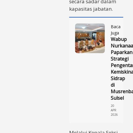
secara sadar dalam
kapasitas jabatan.
Baca
Juga
Wabup
Nurkana
Paparkan
Strategi
Pengenta
Kemiskin
Sidrap
di
Musrenb
Sulsel
20
APR
2026
Melalui Kepala Seksi