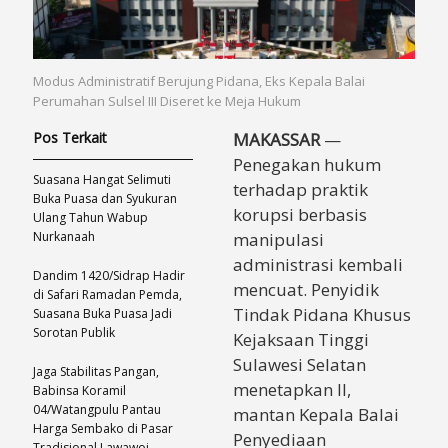
Modus Administratif Berujung Pidana, Eks Kepala Balai
Perumahan Sulsel III Diseret ke Meja Hukum
Pos Terkait
MAKASSAR
—
Penegakan hukum
Suasana Hangat Selimuti
terhadap praktik
Buka Puasa dan Syukuran
korupsi berbasis
Ulang Tahun Wabup
Nurkanaah
manipulasi
administrasi kembali
Dandim 1420/Sidrap Hadir
mencuat. Penyidik
di Safari Ramadan Pemda,
Tindak Pidana Khusus
Suasana Buka Puasa Jadi
Sorotan Publik
Kejaksaan Tinggi
Sulawesi Selatan
Jaga Stabilitas Pangan,
menetapkan II,
Babinsa Koramil
04/Watangpulu Pantau
mantan Kepala Balai
Harga Sembako di Pasar
Penyediaan
Tradisional Lawawoi