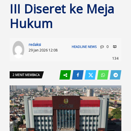
III Diseret ke Meja
Hukum
redaksi
0
HEADLINE
NEWS
29 Jan 2026 12:08
134
2 MENIT MEMBACA