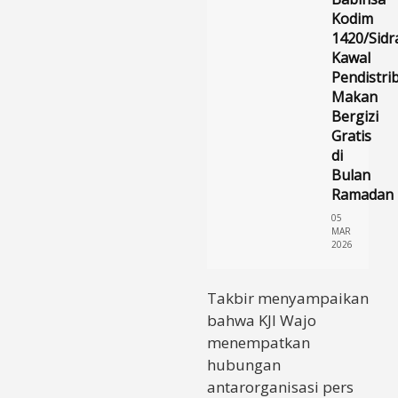
Kodim
1420/Sidr
Kawal
Pendistri
Makan
Bergizi
Gratis
di
Bulan
Ramadan
05
MAR
2026
Takbir menyampaikan
bahwa KJI Wajo
menempatkan
hubungan
antarorganisasi pers