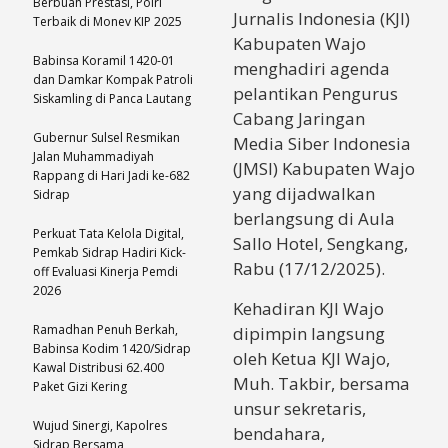
Berbuah Prestasi, Polri
Jurnalis Indonesia (KJI)
Terbaik di Monev KIP 2025
Kabupaten Wajo
Babinsa Koramil 1420-01
menghadiri agenda
dan Damkar Kompak Patroli
pelantikan Pengurus
Siskamling di Panca Lautang
Cabang Jaringan
Gubernur Sulsel Resmikan
Media Siber Indonesia
Jalan Muhammadiyah
(JMSI) Kabupaten Wajo
Rappang di Hari Jadi ke-682
yang dijadwalkan
Sidrap
berlangsung di Aula
Perkuat Tata Kelola Digital,
Sallo Hotel, Sengkang,
Pemkab Sidrap Hadiri Kick-
Rabu (17/12/2025).
off Evaluasi Kinerja Pemdi
2026
Kehadiran KJI Wajo
Ramadhan Penuh Berkah,
dipimpin langsung
Babinsa Kodim 1420/Sidrap
oleh Ketua KJI Wajo,
Kawal Distribusi 62.400
Muh. Takbir, bersama
Paket Gizi Kering
unsur sekretaris,
Wujud Sinergi, Kapolres
bendahara,
Sidrap Bersama