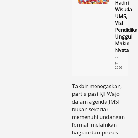
Hadiri
Wisuda
UMS,
Visi
Pendidika
Unggul
Makin
Nyata
11
JUL
2026
Takbir menegaskan,
partisipasi KJI Wajo
dalam agenda JMSI
bukan sekadar
memenuhi undangan
formal, melainkan
bagian dari proses