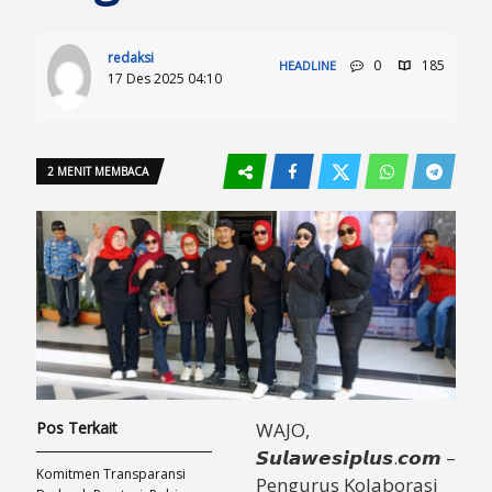
redaksi
0
185
HEADLINE
17 Des 2025 04:10
2 MENIT MEMBACA
Pos Terkait
WAJO,
𝙎𝙪𝙡𝙖𝙬𝙚𝙨𝙞𝙥𝙡𝙪𝙨.𝙘𝙤𝙢 –
Komitmen Transparansi
Pengurus Kolaborasi