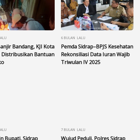
LALU
6 BULAN LALU
anjir Bandang, KJI Kota
Pemda Sidrap–BPJS Kesehatan
 Distribusikan Bantuan
Rekonsiliasi Data Iuran Wajib
ko
Triwulan IV 2025
LALU
7 BULAN LALU
n Bupati, Sidrap
Wujud Peduli, Polres Sidrap