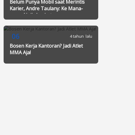
Belum Punya Mobil saat Merintis
Karier, Andre Taulany: Ke Mana-
mana Naik Angkot
06
4 tahun lalu
Bosen Kerja Kantoran? Jadi Atlet
MMA Aja!