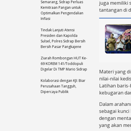
Semarang, Sidrap Perluas
juga memiliki
Kemitraan Pangan untuk
tantangan di d
Optimalkan Pengendalian
Inflasi
Tindak Lanjuti Atensi
Presiden dan Kapolda
Sulsel, Polres Sidrap Bersih
Bersih Pasar Pangkajene
Ziarah Rombongan HUT Ke-
69 KOREM 141/Toddopuli
Digelar Di TMP Mario Sidrap
​Materi yang d
nilai-nilai ked
Kolaborasi dengan KJI: Biar
Latihan baris
Perusahaan Tangguh,
Dipercaya Publik
kebugaran da
​Dalam arahan
sebagai kunci 
dengan mental 
yang akan memb