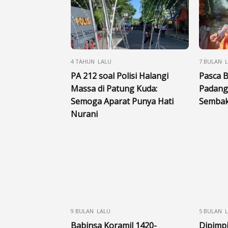
4 TAHUN LALU
7 BULAN 
PA 212 soal Polisi Halangi
Pasca B
Massa di Patung Kuda:
Padang
Semoga Aparat Punya Hati
Semba
Nurani
9 BULAN LALU
5 BULAN 
Babinsa Koramil 1420-
Dipimpi