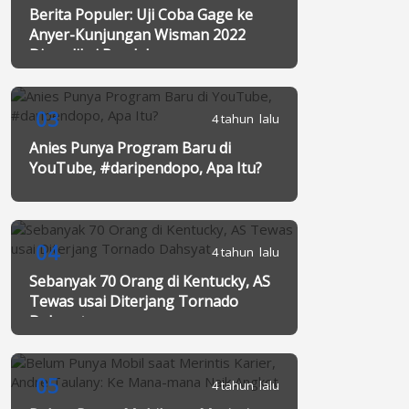
Berita Populer: Uji Coba Gage ke
Anyer-Kunjungan Wisman 2022
Diprediksi Rendah
03
4 tahun lalu
Anies Punya Program Baru di
YouTube, #daripendopo, Apa Itu?
04
4 tahun lalu
Sebanyak 70 Orang di Kentucky, AS
Tewas usai Diterjang Tornado
Dahsyat
05
4 tahun lalu