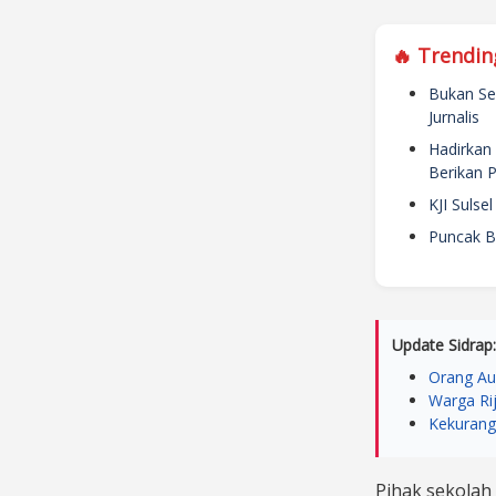
🔥 Trendin
Bukan Sek
Jurnalis
Hadirkan 
Berikan 
KJI Sulse
Puncak Bi
Update Sidrap:
Orang Au
Warga Rij
Kekuranga
​Pihak sekola