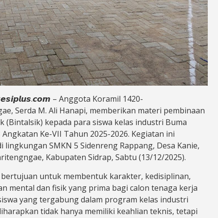
𝙬𝙚𝙨𝙞𝙥𝙡𝙪𝙨.𝙘𝙤𝙢 – Anggota Koramil 1420-
ae, Serda M. Ali Hanapi, memberikan materi pembinaan
ik (Bintalsik) kepada para siswa kelas industri Buma
8 Angkatan Ke-VII Tahun 2025-2026. Kegiatan ini
di lingkungan SMKN 5 Sidenreng Rappang, Desa Kanie,
itengngae, Kabupaten Sidrap, Sabtu (13/12/2025).
i bertujuan untuk membentuk karakter, kedisiplinan,
n mental dan fisik yang prima bagi calon tenaga kerja
 siswa yang tergabung dalam program kelas industri
harapkan tidak hanya memiliki keahlian teknis, tetapi