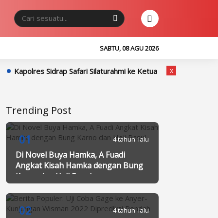
SABTU, 08 AGU 2026
x
idrap Safari Silaturahmi ke Ketua PCNU Sidrap, Tegaskan Sinergi
Trending Post
01
4 tahun lalu
Di Novel Buya Hamka, A Fuadi
Angkat Kisah Hamka dengan Bung
Karno dan Haji Rasul
02
4 tahun lalu