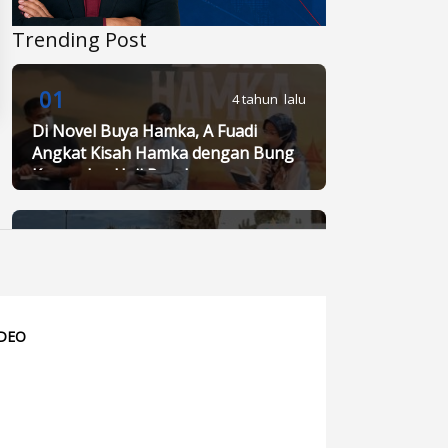
Trending Post
01
4 tahun lalu
Di Novel Buya Hamka, A Fuadi
Angkat Kisah Hamka dengan Bung
Karno dan Haji Rasul
02
4 tahun lalu
Berita Populer: Uji Coba Gage ke
Anyer-Kunjungan Wisman 2022
Diprediksi Rendah
IDEO
03
4 tahun lalu
Anies Punya Program Baru di
YouTube, #daripendopo, Apa Itu?