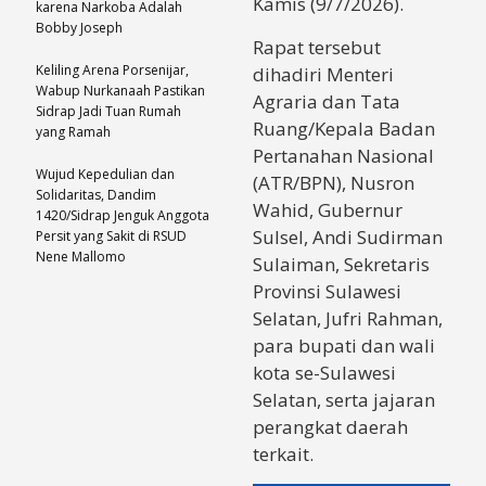
Kamis (9/7/2026).
karena Narkoba Adalah
Bobby Joseph
Rapat tersebut
Keliling Arena Porsenijar,
dihadiri Menteri
Wabup Nurkanaah Pastikan
Agraria dan Tata
Sidrap Jadi Tuan Rumah
Ruang/Kepala Badan
yang Ramah
Pertanahan Nasional
Wujud Kepedulian dan
(ATR/BPN), Nusron
Solidaritas, Dandim
Wahid, Gubernur
1420/Sidrap Jenguk Anggota
Sulsel, Andi Sudirman
Persit yang Sakit di RSUD
Nene Mallomo
Sulaiman, Sekretaris
Provinsi Sulawesi
Selatan, Jufri Rahman,
para bupati dan wali
kota se-Sulawesi
Selatan, serta jajaran
perangkat daerah
terkait.