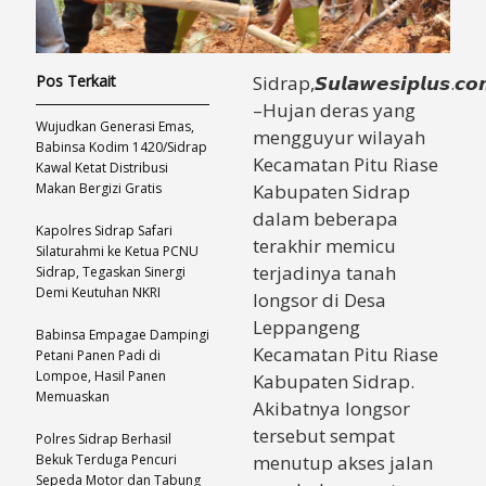
Pos Terkait
Sidrap,𝙎𝙪𝙡𝙖𝙬𝙚𝙨𝙞𝙥𝙡𝙪𝙨.𝙘𝙤
–Hujan deras yang
Wujudkan Generasi Emas,
mengguyur wilayah
Babinsa Kodim 1420/Sidrap
Kecamatan Pitu Riase
Kawal Ketat Distribusi
Makan Bergizi Gratis
Kabupaten Sidrap
dalam beberapa
Kapolres Sidrap Safari
terakhir memicu
Silaturahmi ke Ketua PCNU
terjadinya tanah
Sidrap, Tegaskan Sinergi
Demi Keutuhan NKRI
longsor di Desa
Leppangeng
Babinsa Empagae Dampingi
Kecamatan Pitu Riase
Petani Panen Padi di
Lompoe, Hasil Panen
Kabupaten Sidrap.
Memuaskan
Akibatnya longsor
tersebut sempat
Polres Sidrap Berhasil
Bekuk Terduga Pencuri
menutup akses jalan
Sepeda Motor dan Tabung