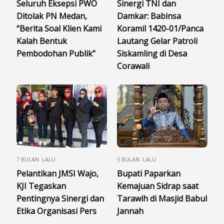
Seluruh Eksepsi PWO
Sinergi TNI dan
Ditolak PN Medan,
Damkar: Babinsa
“Berita Soal Klien Kami
Koramil 1420-01/Panca
Kalah Bentuk
Lautang Gelar Patroli
Pembodohan Publik”
Siskamling di Desa
Corawali
7 BULAN LALU
5 BULAN LALU
Pelantikan JMSI Wajo,
Bupati Paparkan
KJI Tegaskan
Kemajuan Sidrap saat
Pentingnya Sinergi dan
Tarawih di Masjid Babul
Etika Organisasi Pers
Jannah