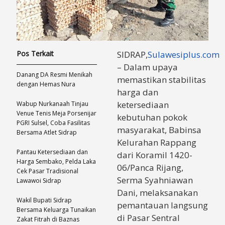
Pos Terkait
SIDRAP,
Sulawesiplus.com
– Dalam upaya
Danang DA Resmi Menikah
memastikan stabilitas
dengan Hemas Nura
harga dan
ketersediaan
Wabup Nurkanaah Tinjau
Venue Tenis Meja Porsenijar
kebutuhan pokok
PGRI Sulsel, Coba Fasilitas
masyarakat, Babinsa
Bersama Atlet Sidrap
Kelurahan Rappang
Pantau Ketersediaan dan
dari Koramil 1420-
Harga Sembako, Pelda Laka
06/Panca Rijang,
Cek Pasar Tradisional
Serma Syahniawan
Lawawoi Sidrap
Dani, melaksanakan
Wakil Bupati Sidrap
pemantauan langsung
Bersama Keluarga Tunaikan
di Pasar Sentral
Zakat Fitrah di Baznas