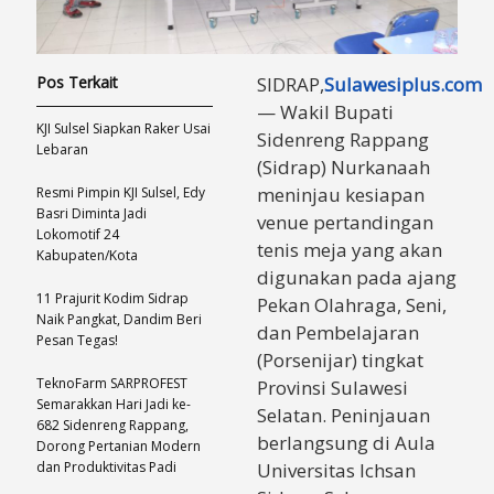
Pos Terkait
SIDRAP,
Sulawesiplus.com
— Wakil Bupati
KJI Sulsel Siapkan Raker Usai
Sidenreng Rappang
Lebaran
(Sidrap) Nurkanaah
meninjau kesiapan
Resmi Pimpin KJI Sulsel, Edy
Basri Diminta Jadi
venue pertandingan
Lokomotif 24
tenis meja yang akan
Kabupaten/Kota
digunakan pada ajang
11 Prajurit Kodim Sidrap
Pekan Olahraga, Seni,
Naik Pangkat, Dandim Beri
dan Pembelajaran
Pesan Tegas!
(Porsenijar) tingkat
TeknoFarm SARPROFEST
Provinsi Sulawesi
Semarakkan Hari Jadi ke-
Selatan. Peninjauan
682 Sidenreng Rappang,
berlangsung di Aula
Dorong Pertanian Modern
dan Produktivitas Padi
Universitas Ichsan