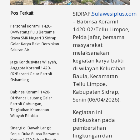
Pos Terkait
SIDRAP,
Sulawesiplus.com
– Babinsa Koramil
Personel Koramil 1420-
1420-02/Tellu Limpoe,
04/Watang Pulu Bersama
Pelda Jafar, bersama
Siswa SMK Negeri 3 Sidrap
Gelar Karya Bakti Bersihkan
masyarakat
Saluran Air
melaksanakan
kegiatan karya bakti
Jaga Kondusivitas Wilayah,
di wilayah Kelurahan
Anggota Koramil 1420-
07/Baranti Gelar Patroli
Baula, Kecamatan
Siskamling
Tellu Limpoe,
Kabupaten Sidrap,
Babinsa Koramil 1420-
01/Panca Lautang Gelar
Senin (06/04/2026).
Patroli Gabungan,
Tingkatkan Keamanan
Kegiatan ini
Wilayah Bilokka
difokuskan pada
pembersihan
Sinergi di Bawah Langit
Senja, Buka Puasa Bersama
lingkungan dan
Kodim 1420 Sidrap Penuh