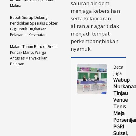
saluran air demi
Makna
menjaga kebersihan
Bupati Sidrap Dukung
serta kelancaran
Pendidikan Spesialis Dokter
aliran air agar tidak
Gigi untuk Tingkatkan
menjadi tempat
Pelayanan Kesehatan
perkembangbiakan
Malam Tahun Baru di Sirkuit
nyamuk.
Puncak Mario, Warga
Antusias Menyaksikan
Balapan
Baca
Juga
Wabup
Nurkana
Tinjau
Venue
Tenis
Meja
Porsenija
PGRI
Sulsel,