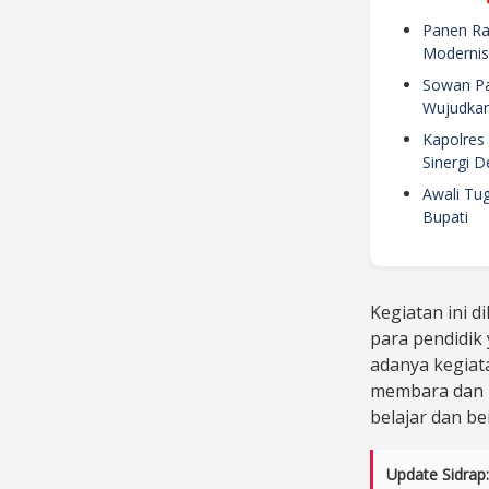
Panen Ra
Modernisa
Sowan Par
Wujudkan
Kapolres 
Sinergi 
Awali Tu
Bupati
Kegiatan ini d
para pendidi
adanya kegiata
membara dan m
belajar dan be
Update Sidrap: