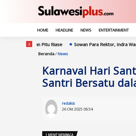
HOME
HEADLINE
NEWS
ENTERTAINMENT
x
ian Pitu Riase
Sowan Para Rektor, Indra Waspada: Sinergi P
Beranda
/
News
Karnaval Hari Sant
Santri Bersatu da
redaksi
26 Okt 2025 06:54
1 MENIT MEMBACA