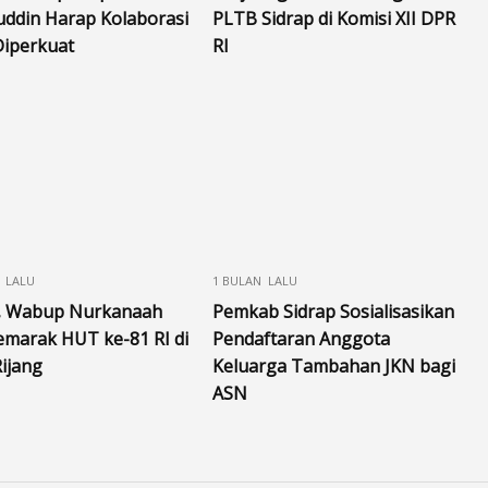
uddin Harap Kolaborasi
PLTB Sidrap di Komisi XII DPR
Diperkuat
RI
 LALU
1 BULAN LALU
, Wabup Nurkanaah
Pemkab Sidrap Sosialisasikan
emarak HUT ke-81 RI di
Pendaftaran Anggota
ijang
Keluarga Tambahan JKN bagi
ASN