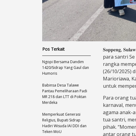
Pos Terkait
𝐒𝐨𝐩𝐩𝐞𝐧𝐠, 𝐒
para santri S
Ngopi Bersama Dandim
rangka memperi
1420/Sidrap Yang Gaul dan
(26/10/2025) 
Humoris
Marioriawa, K
Babinsa Desa Talawe
untuk mempere
Pantau Pemeliharaan Padi
MR 218 dan LTT di Poktan
Para orang tu
Merdeka
karnaval, men
agama anak-an
Memperkuat Generasi
tua santri, me
Religius, Bupati Sidrap
Hadiri Wisuda IAI DDI dan
pihak. “Momen
Teken MoU
antar orang tu