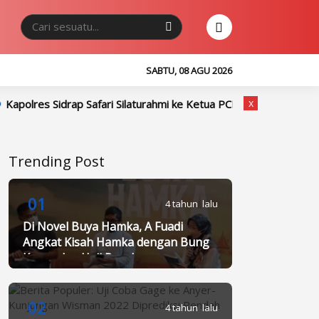
SABTU, 08 AGU 2026
x
ap Safari Silaturahmi ke Ketua PCNU Sidrap, Tegaskan Sinergi De
Trending Post
01
4 tahun lalu
Di Novel Buya Hamka, A Fuadi
Angkat Kisah Hamka dengan Bung
Karno dan Haji Rasul
02
4 tahun lalu