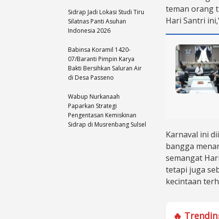
teman orang t
Sidrap Jadi Lokasi Studi Tiru
Hari Santri ini,
Silatnas Panti Asuhan
Indonesia 2026
Babinsa Koramil 1420-
07/Baranti Pimpin Karya
Bakti Bersihkan Saluran Air
di Desa Passeno
Wabup Nurkanaah
Paparkan Strategi
Pengentasan Kemiskinan
Sidrap di Musrenbang Sulsel
Karnaval ini d
bangga menamp
semangat Hari 
tetapi juga s
kecintaan terha
🔥 Trendin