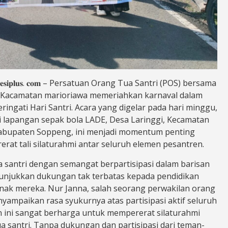
𝐮𝐥𝐚𝐰𝐞𝐬𝐢𝐩𝐥𝐮𝐬. 𝐜𝐨𝐦 – Persatuan Orang Tua Santri (POS) bersama
e Kacamatan marioriawa memeriahkan karnaval dalam
ngati Hari Santri. Acara yang digelar pada hari minggu,
di lapangan sepak bola LADE, Desa Laringgi, Kecamatan
abupaten Soppeng, ini menjadi momentum penting
rat tali silaturahmi antar seluruh elemen pesantren.
a santri dengan semangat berpartisipasi dalam barisan
unjukkan dukungan tak terbatas kepada pendidikan
ak mereka. Nur Janna, salah seorang perwakilan orang
nyampaikan rasa syukurnya atas partisipasi aktif seluruh
 ini sangat berharga untuk mempererat silaturahmi
a santri. Tanpa dukungan dan partisipasi dari teman-