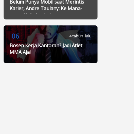
Belum Punya Mobil saat Merintis
Karier, Andre Taulany: Ke Mana-
mana Naik Angkot
06
4 tahun lalu
Bosen Kerja Kantoran? Jadi Atlet
MMA Aja!