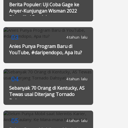
Berita Populer: Uji Coba Gage ke
Anyer-Kunjungan Wisman 2022
Diprediksi Rendah
03
4 tahun lalu
Anies Punya Program Baru di
YouTube, #daripendopo, Apa Itu?
04
4 tahun lalu
Sebanyak 70 Orang di Kentucky, AS
Tewas usai Diterjang Tornado
Dahsyat
05
4 tahun lalu