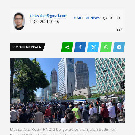
katasulsel@gmail.com
0
HEADLINE
NEWS
2 Des 2021 04:28
337
2 MENIT MEMBACA
Massa Aksi Reuni PA 212 bergerak ke arah Jalan Sudirman,