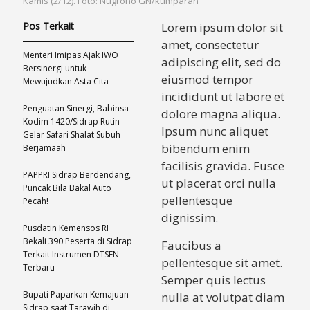
Kamis (2/12). Foto: Nugroho GN/kumparan
Pos Terkait
Lorem ipsum dolor sit
amet, consectetur
Menteri Imipas Ajak IWO
adipiscing elit, sed do
Bersinergi untuk
eiusmod tempor
Mewujudkan Asta Cita
incididunt ut labore et
Penguatan Sinergi, Babinsa
dolore magna aliqua.
Kodim 1420/Sidrap Rutin
Ipsum nunc aliquet
Gelar Safari Shalat Subuh
bibendum enim
Berjamaah
facilisis gravida. Fusce
PAPPRI Sidrap Berdendang,
ut placerat orci nulla
Puncak Bila Bakal Auto
pellentesque
Pecah!
dignissim.
Pusdatin Kemensos RI
Bekali 390 Peserta di Sidrap
Faucibus a
Terkait Instrumen DTSEN
pellentesque sit amet.
Terbaru
Semper quis lectus
Bupati Paparkan Kemajuan
nulla at volutpat diam
Sidrap saat Tarawih di