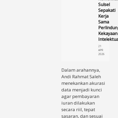
Sulsel
Sepakati
Kerja
Sama
Perlindu
Kekayaan
Intelektua
21
APR
2026
Dalam arahannya,
Andi Rahmat Saleh
menekankan akurasi
data menjadi kunci
agar pembayaran
iuran dilakukan
secara riil, tepat
sasaran, dan sesuai