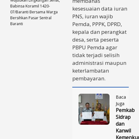
membahas
Wujudkan Lingkungan Sehat,
Babinsa Koramil 1420-
kesesuaian data iuran
07/Baranti Bersama Warga
PNS, iuran wajib
Bersihkan Pasar Sentral
Pemda, PPPK, DPRD,
Baranti
kepala dan perangkat
desa, serta peserta
PBPU Pemda agar
tidak terjadi selisih
administrasi maupun
keterlambatan
pembayaran.
Baca
Juga
Pemkab
Sidrap
dan
Kanwil
Kemenku