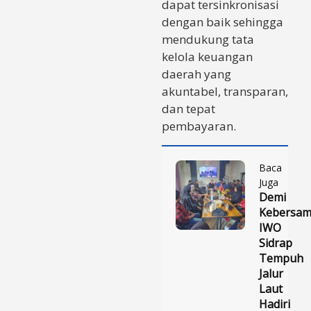
dapat tersinkronisasi
dengan baik sehingga
mendukung tata
kelola keuangan
daerah yang
akuntabel, transparan,
dan tepat
pembayaran.
Baca
Juga
Demi
Kebersam
IWO
Sidrap
Tempuh
Jalur
Laut
Hadiri