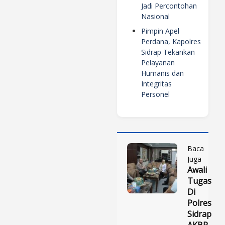
Jadi Percontohan
Nasional
Pimpin Apel
Perdana, Kapolres
Sidrap Tekankan
Pelayanan
Humanis dan
Integritas
Personel
Baca
Juga
Awali
Tugas
Di
Polres
Sidrap
AKBP